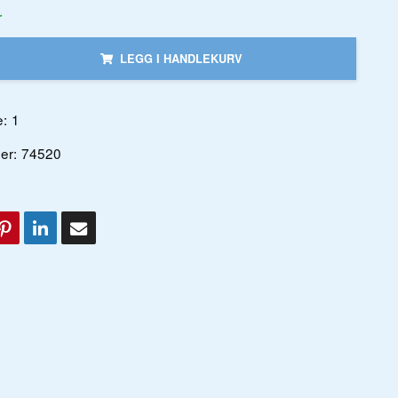
r
LEGG I HANDLEKURV
:
1
er:
74520