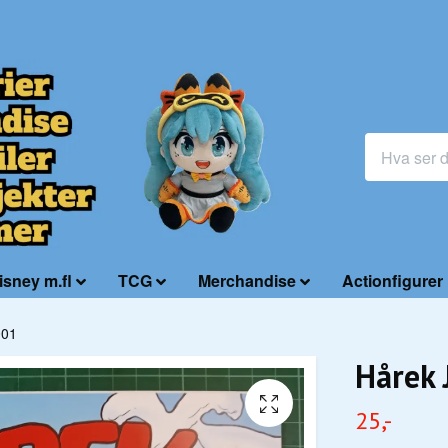
isney m.fl
TCG
Merchandise
Actionfigurer
001
Hårek 
25,-