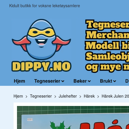
Kidult butikk for voksne leketøysamlere
Hjem
Tegneserier
Bøker
Brukt
D
Hjem
Tegneserier
Julehefter
Hårek
Hårek Julen 2