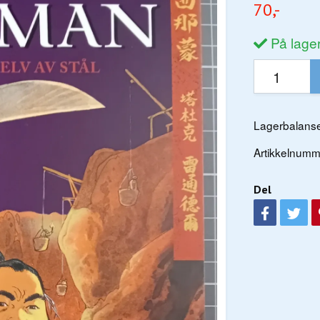
70,-
På lage
Lagerbalanse
Artikkelnumm
Del