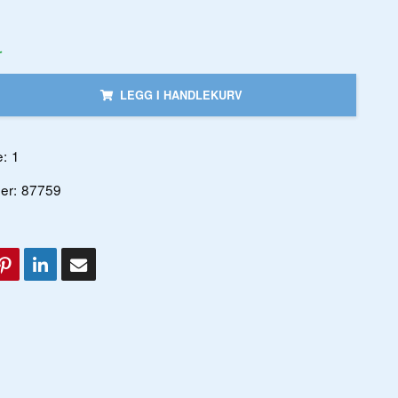
r
LEGG I HANDLEKURV
:
1
er:
87759