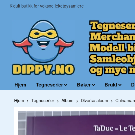
Kidult butikk for voksne leketøysamlere
Hjem
Tegneserier
Bøker
Brukt
D
Hjem
Tegneserier
Album
Diverse album
Chinaman A