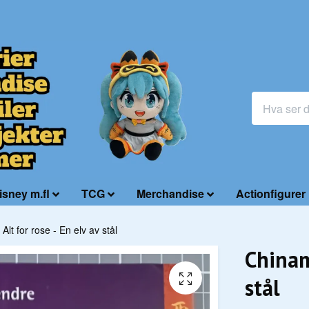
isney m.fl
TCG
Merchandise
Actionfigurer
lt for rose - En elv av stål
Chinam
stål