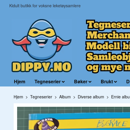
Kidult butikk for voksne leketøysamlere
Hjem
Tegneserier
Bøker
Brukt
D
Hjem
Tegneserier
Album
Diverse album
Ernie alb