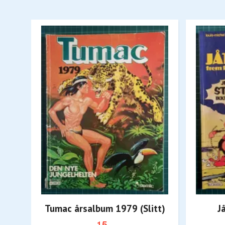
Tumac årsalbum 1979 (Slitt)
J
15,-