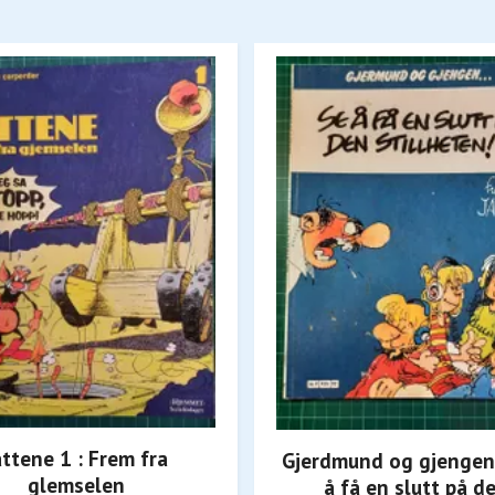
åttene 1 : Frem fra
Gjerdmund og gjengen 
glemselen
å få en slutt på d