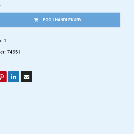
r
LEGG I HANDLEKURV
:
1
er:
74651