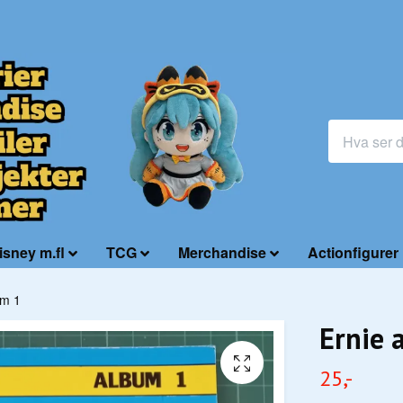
isney m.fl
TCG
Merchandise
Actionfigurer
um 1
Ernie 
25,-