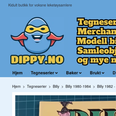
Kidult butikk for voksne leketøysamlere
Hjem
Tegneserier
Bøker
Brukt
D
Hjem
Tegneserier
Billy
Billy 1980-1984
Billy 1982 -