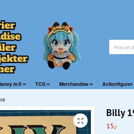
isney m.fl
TCG
Merchandise
Actionfigurer
 08
Billy 
15,-