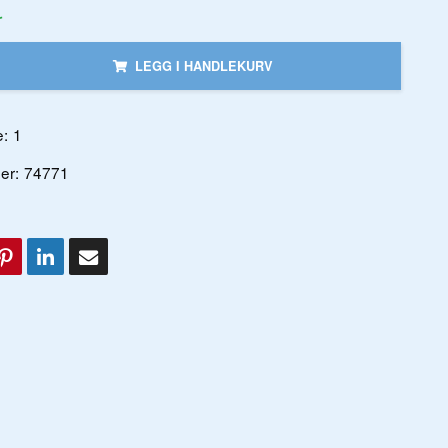
r
LEGG I HANDLEKURV
:
1
er:
74771