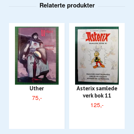
Uther
Asterix samlede
verk bok 11
75,-
125,-