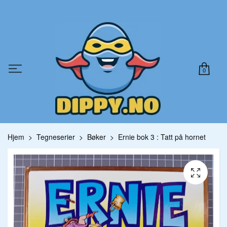
0
Hjem
Tegneserier
Bøker
Ernie bok 3 : Tatt på hornet