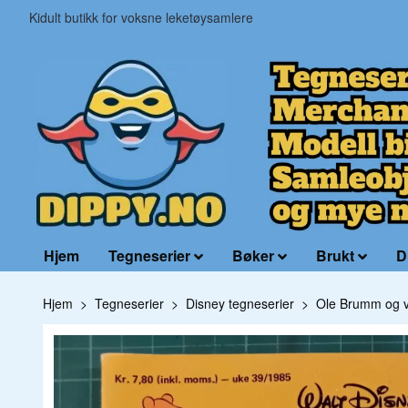
Kidult butikk for voksne leketøysamlere
Hjem
Tegneserier
Bøker
Brukt
D
Hjem
Tegneserier
Disney tegneserier
Ole Brumm og 