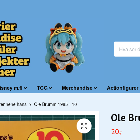
isney m.fl
TCG
Merchandise
Actionfigurer
vennene hans
Ole Brumm 1985 - 10
Ole B
20,-