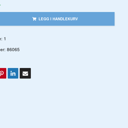
r
LEGG I HANDLEKURV
:
1
er:
86065