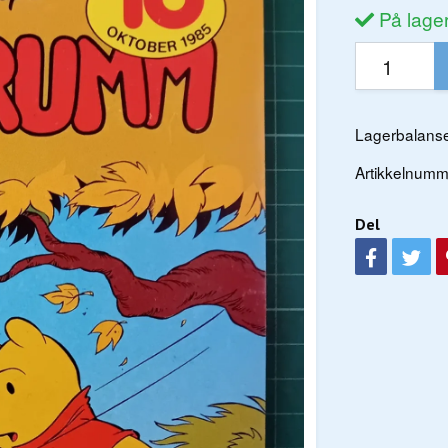
På lage
Lagerbalanse
Artikkelnumm
Del