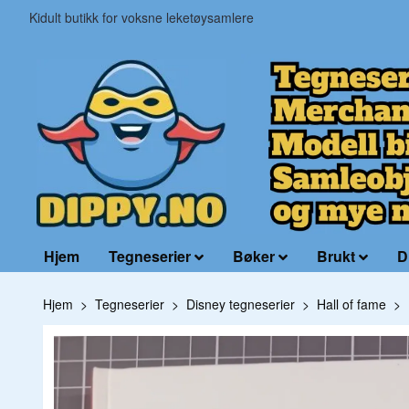
Kidult butikk for voksne leketøysamlere
Hjem
Tegneserier
Bøker
Brukt
D
Hjem
Tegneserier
Disney tegneserier
Hall of fame