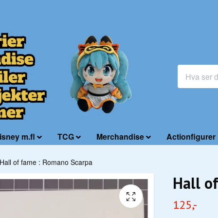
isney m.fl
TCG
Merchandise
Actionfigurer
Hall of fame : Romano Scarpa
Hall o
125,-