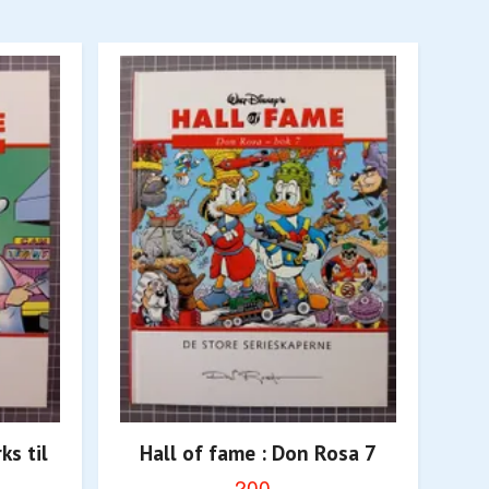
ks til
Hall of fame : Don Rosa 7
Ha
200,-