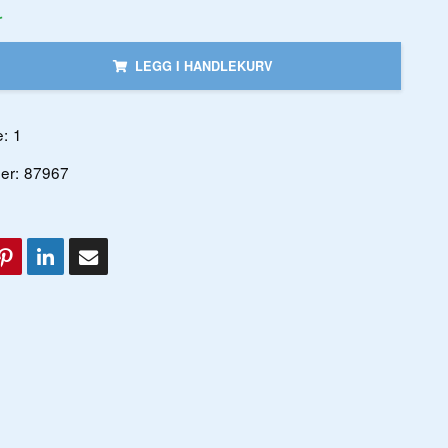
r
LEGG I HANDLEKURV
:
1
er:
87967