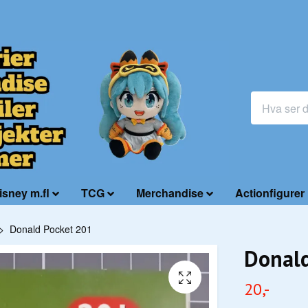
isney m.fl
TCG
Merchandise
Actionfigurer
Donald Pocket 201
Donald
20,-