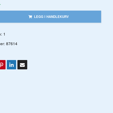
r
LEGG I HANDLEKURV
:
1
er:
87614