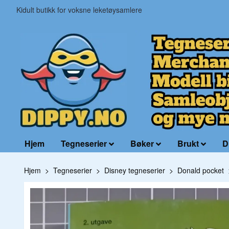
Kidult butikk for voksne leketøysamlere
Hjem
Tegneserier
Bøker
Brukt
D
Hjem
Tegneserier
Disney tegneserier
Donald pocket