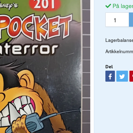
På lage
Lagerbalanse
Artikkelnumm
Del