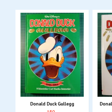
Donald Duck Gullegg
Donal
150,-