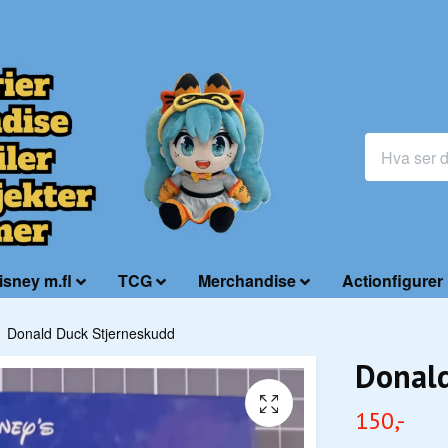
isney m.fl
TCG
Merchandise
Actionfigurer
Donald Duck Stjerneskudd
Donald
150,-