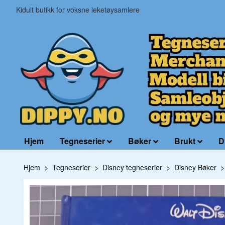
Kidult butikk for voksne leketøysamlere
Hjem
Tegneserier
Bøker
Brukt
D
Hjem
Tegneserier
Disney tegneserier
Disney Bøker