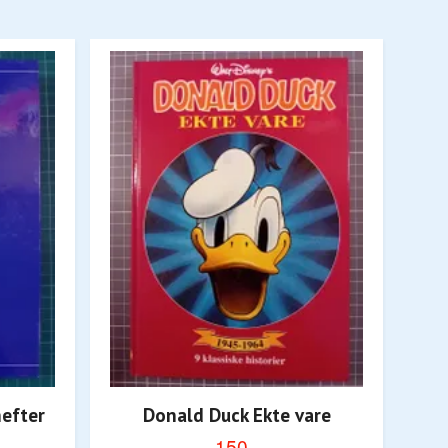
hefter
Donald Duck Ekte vare
Don
150,-