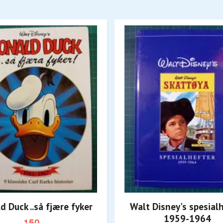
d Duck ..så fjære fyker
Walt Disney's spesial
1959-1964
150,-