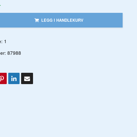
r
LEGG I HANDLEKURV
:
1
er:
87988