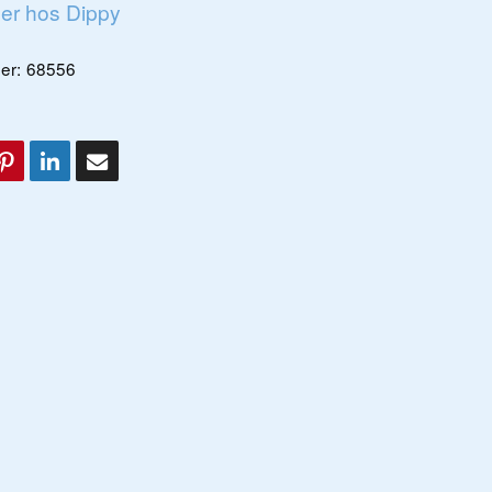
ger hos Dippy
er:
68556