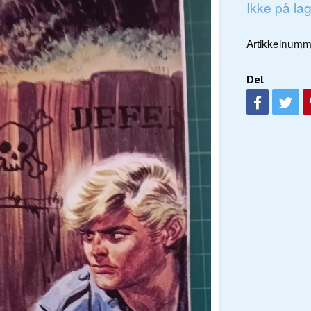
Ikke på la
Artikkelnumm
Del