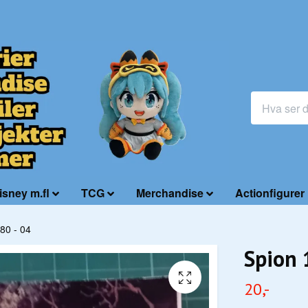
isney m.fl
TCG
Merchandise
Actionfigurer
80 - 04
Spion 
20,-