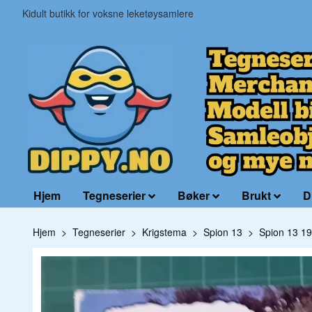
Kidult butikk for voksne leketøysamlere
Hjem
Tegneserier
Bøker
Brukt
D
Hjem
Tegneserier
Krigstema
Spion 13
Spion 13 19