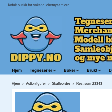
Kidult butikk for voksne leketøysamlere
Hjem
Tegneserier
Bøker
Brukt
D
Hjem
Actionfigurer
Skaffeordre
Rest sum 23343