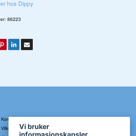
ger hos Dippy
er:
86223
Kontakt
Vi bruker
Vilkår og betingelser
informasjonskapsler