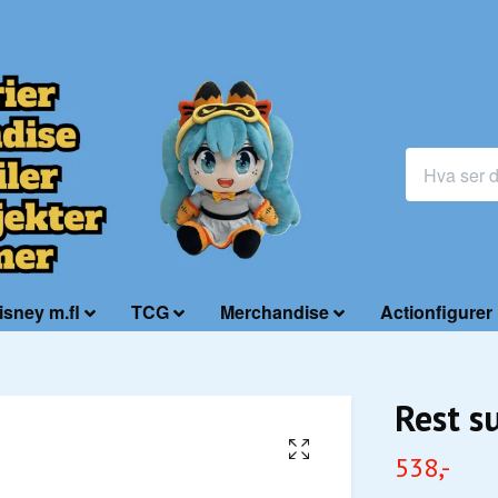
isney m.fl
TCG
Merchandise
Actionfigurer
Rest 
538,-