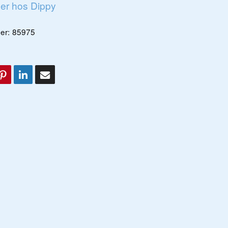
ger hos Dippy
er:
85975