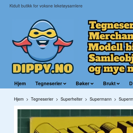
Kidult butikk for voksne leketøysamlere
Hjem
Tegneserier
Bøker
Brukt
D
Hjem
Tegneserier
Superhelter
Supermann
Superm