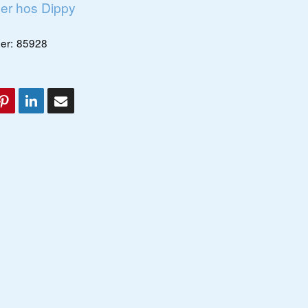
ger hos Dippy
er:
85928