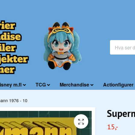
isney m.fl
TCG
Merchandise
Actionfigurer
ann 1976 - 10
Super
15,-