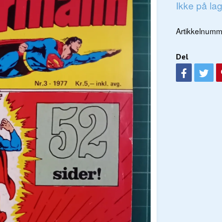
Ikke på la
Artikkelnumm
Del