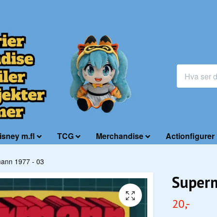
isney m.fl
TCG
Merchandise
Actionfigurer
ann 1977 - 03
Superm
20,-