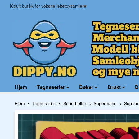
Kidult butikk for voksne leketøysamlere
Hjem
Tegneserier
Bøker
Brukt
D
Hjem
Tegneserier
Superhelter
Supermann
Superm