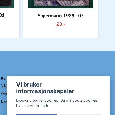
01
Supermann 1989 - 07
20,-
Kontakt
Vi bruker
Vilkår og betingelser
informasjonskapsler
Om Dippy
Dippy.no bruker cookies. Du må godta cookies
Blogg
hvis du vil fortsette.