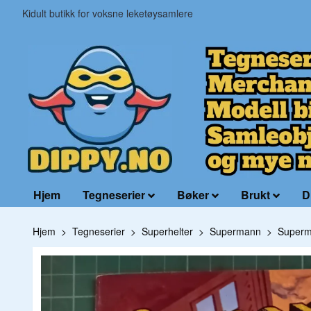
Kidult butikk for voksne leketøysamlere
Hjem
Tegneserier
Bøker
Brukt
D
Hjem
Tegneserier
Superhelter
Supermann
Superm