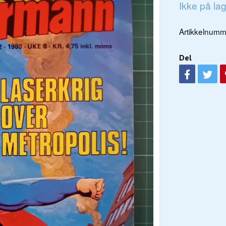
Ikke på la
Artikkelnumm
Del