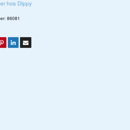
ger hos Dippy
er:
86081