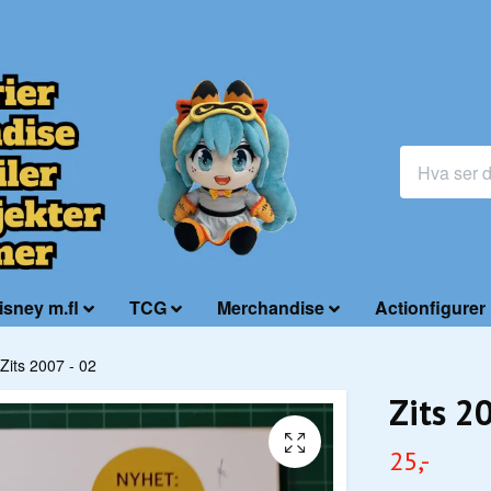
isney m.fl
TCG
Merchandise
Actionfigurer
Zits 2007 - 02
Zits 2
25,-