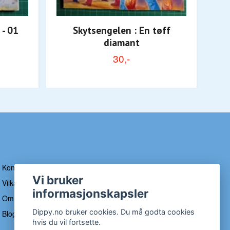
 - 01
Skytsengelen : En tøff
diamant
30,-
Kontakt
Vi bruker
Vilkår og betingelser
informasjonskapsler
Om Dippy
Dippy.no bruker cookies. Du må godta cookies
Blogg
hvis du vil fortsette.